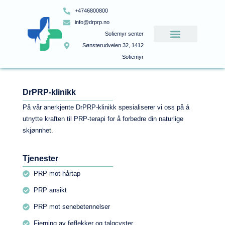
+4746800800
info@drprp.no
Sofiemyr senter
Sønsterudveien 32, 1412
Sofiemyr
DrPRP-klinikk
På vår anerkjente DrPRP-klinikk spesialiserer vi oss på å
utnytte kraften til PRP-terapi for å forbedre din naturlige
skjønnhet.
Tjenester
PRP mot hårtap
PRP ansikt
PRP mot senebetennelser
Fjerning av føflekker og talgcyster